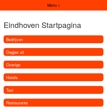
Menu +
Eindhoven Startpagina
Bedrijven
Dagjes uit
Overige
Hotels
Taxi
Restaurants